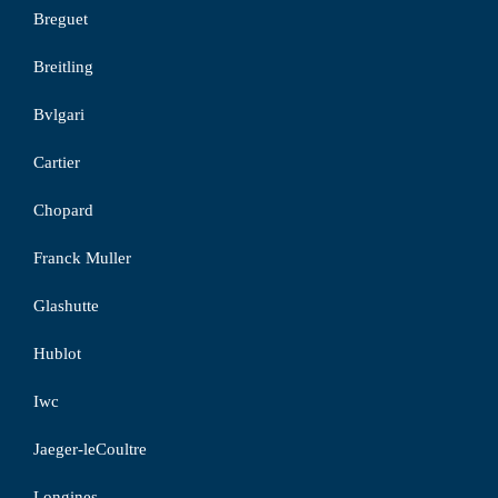
Breguet
Breitling
Bvlgari
Cartier
Chopard
Franck Muller
Glashutte
Hublot
Iwc
Jaeger-leCoultre
Longines