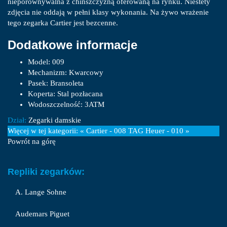
nieporównywalna z chińszczyzną oferowaną na rynku. Niestety
zdjęcia nie oddają w pełni klasy wykonania. Na żywo wrażenie
tego zegarka Cartier jest bezcenne.
Dodatkowe informacje
Model:
009
Mechanizm:
Kwarcowy
Pasek:
Bransoleta
Koperta:
Stal pozłacana
Wodoszczelność:
3ATM
Dział:
Zegarki damskie
Więcej w tej kategorii:
« Cartier - 008
TAG Heuer - 010 »
Powrót na górę
Repliki zegarków:
A. Lange Sohne
Audemars Piguet