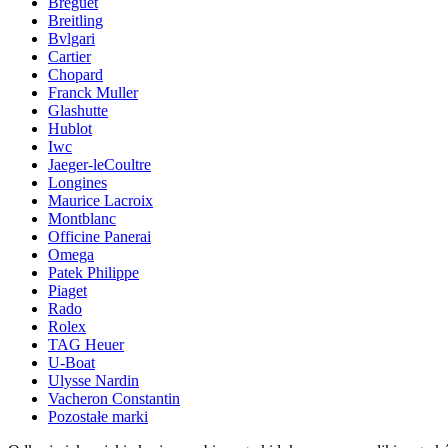
Breguet
Breitling
Bvlgari
Cartier
Chopard
Franck Muller
Glashutte
Hublot
Iwc
Jaeger-leCoultre
Longines
Maurice Lacroix
Montblanc
Officine Panerai
Omega
Patek Philippe
Piaget
Rado
Rolex
TAG Heuer
U-Boat
Ulysse Nardin
Vacheron Constantin
Pozostałe marki