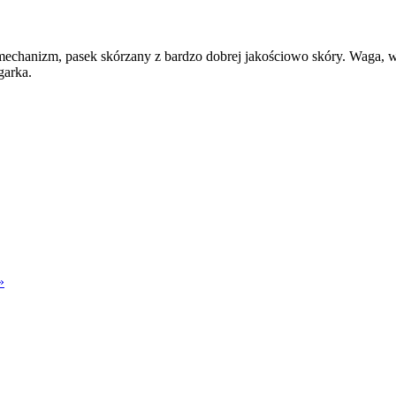
chanizm, pasek skórzany z bardzo dobrej jakościowo skóry. Waga, wy
garka.
»