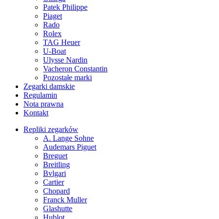
Patek Philippe
Piaget
Rado
Rolex
TAG Heuer
U-Boat
Ulysse Nardin
Vacheron Constantin
Pozostałe marki
Zegarki damskie
Regulamin
Nota prawna
Kontakt
Repliki zegarków
A. Lange Sohne
Audemars Piguet
Breguet
Breitling
Bvlgari
Cartier
Chopard
Franck Muller
Glashutte
Hublot