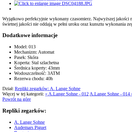
Wyjątkowo perfekcyjnie wykonany czasomierz. Najwyższej jakości me
świetnej jakości nie oddają w pełni uroku oraz kunsztu wykonania ze
Dodatkowe informacje
Model:
013
Mechanizm:
Automat
Pasek:
Skóra
Koperta:
Stal szlachetna
Średnica koperty:
43mm
Wodoszczelność:
3ATM
Rezerwa chodu:
40h
Dział:
Repliki zegarków: A. Lange Sohne
Więcej w tej kategorii:
« A.Lange Sohne - 012
A.Lange Sohne - 014 
Powrót na górę
Repliki zegarków:
A. Lange Sohne
Audemars Piguet