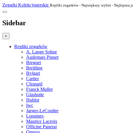
Zegarki Kolekcjonerskie
Repliki zegarków - Największy wybór - Najlepsza j
Sidebar
×
Repliki zegarków
A. Lange Sohne
Audemars Piguet
Breguet
Breitling
Bvlgari
Cartier
Chopard
Franck Muller
Glashutte
Hublot
Iwc
Jaeger-LeCoultre
Longines
Maurice Lacroix
Officine Panerai
Omega