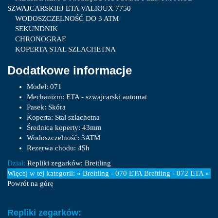
SZWAJCARSKIEJ ETA VALIOUX 7750
WODOSZCZELNOŚĆ DO 3 ATM
SEKUNDNIK
CHRONOGRAF
KOPERTA STAL SZLACHETNA
Dodatkowe informacje
Model:
071
Mechanizm:
ETA - szwajcarski automat
Pasek:
Skóra
Koperta:
Stal szlachetna
Średnica koperty:
43mm
Wodoszczelność:
3ATM
Rezerwa chodu:
45h
Dział:
Repliki zegarków: Breitling
Więcej w tej kategorii:
« Breitling - 070 ETA
Breitling - 072 ETA »
Powrót na górę
Repliki zegarków: