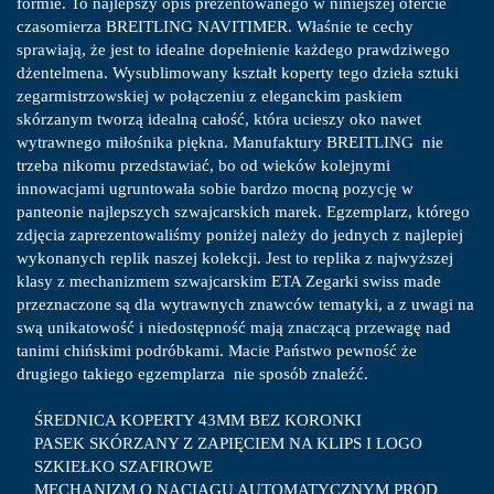
formie. To najlepszy opis prezentowanego w niniejszej ofercie
czasomierza BREITLING NAVITIMER. Właśnie te cechy
sprawiają, że jest to idealne dopełnienie każdego prawdziwego
dżentelmena. Wysublimowany kształt koperty tego dzieła sztuki
zegarmistrzowskiej w połączeniu z eleganckim paskiem
skórzanym tworzą idealną całość, która ucieszy oko nawet
wytrawnego miłośnika piękna. Manufaktury BREITLING nie
trzeba nikomu przedstawiać, bo od wieków kolejnymi
innowacjami ugruntowała sobie bardzo mocną pozycję w
panteonie najlepszych szwajcarskich marek. Egzemplarz, którego
zdjęcia zaprezentowaliśmy poniżej należy do jednych z najlepiej
wykonanych replik naszej kolekcji. Jest to replika z najwyższej
klasy z mechanizmem szwajcarskim ETA Zegarki swiss made
przeznaczone są dla wytrawnych znawców tematyki, a z uwagi na
swą unikatowość i niedostępność mają znaczącą przewagę nad
tanimi chińskimi podróbkami. Macie Państwo pewność że
drugiego takiego egzemplarza nie sposób znaleźć.
ŚREDNICA KOPERTY 43MM BEZ KORONKI
PASEK SKÓRZANY Z ZAPIĘCIEM NA KLIPS I LOGO
SZKIEŁKO SZAFIROWE
MECHANIZM O NACIĄGU AUTOMATYCZNYM PROD