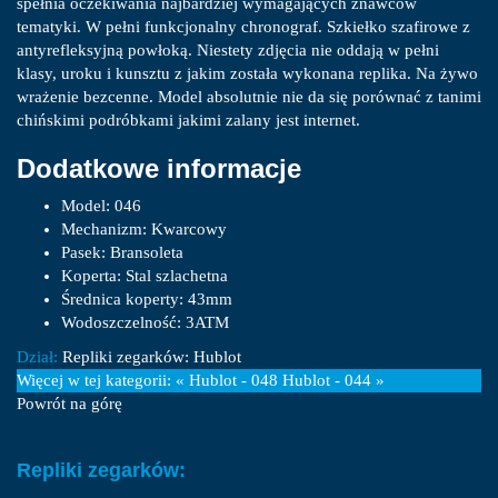
spełnia oczekiwania najbardziej wymagających znawców
tematyki. W pełni funkcjonalny chronograf. Szkiełko szafirowe z
antyrefleksyjną powłoką. Niestety zdjęcia nie oddają w pełni
klasy, uroku i kunsztu z jakim została wykonana replika. Na żywo
wrażenie bezcenne. Model absolutnie nie da się porównać z tanimi
chińskimi podróbkami jakimi zalany jest internet.
Dodatkowe informacje
Model:
046
Mechanizm:
Kwarcowy
Pasek:
Bransoleta
Koperta:
Stal szlachetna
Średnica koperty:
43mm
Wodoszczelność:
3ATM
Dział:
Repliki zegarków: Hublot
Więcej w tej kategorii:
« Hublot - 048
Hublot - 044 »
Powrót na górę
Repliki zegarków: