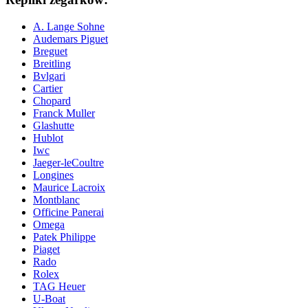
A. Lange Sohne
Audemars Piguet
Breguet
Breitling
Bvlgari
Cartier
Chopard
Franck Muller
Glashutte
Hublot
Iwc
Jaeger-leCoultre
Longines
Maurice Lacroix
Montblanc
Officine Panerai
Omega
Patek Philippe
Piaget
Rado
Rolex
TAG Heuer
U-Boat