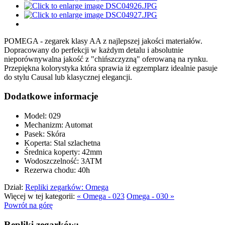
POMEGA - zegarek klasy AA z najlepszej jakości materiałów.
Dopracowany do perfekcji w każdym detalu i absolutnie
nieporównywalna jakość z "chińszczyzną" oferowaną na rynku.
Przepiękna kolorystyka która sprawia iż egzemplarz idealnie pasuje
do stylu Causal lub klasycznej elegancji.
Dodatkowe informacje
Model:
029
Mechanizm:
Automat
Pasek:
Skóra
Koperta:
Stal szlachetna
Średnica koperty:
42mm
Wodoszczelność:
3ATM
Rezerwa chodu:
40h
Dział:
Repliki zegarków: Omega
Więcej w tej kategorii:
« Omega - 023
Omega - 030 »
Powrót na górę
Repliki zegarków: