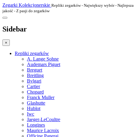
Zegarki Kolekcjonerskie
Repliki zegarków - Największy wybór - Najlepsza
jakość - Z pasji do zegarków
Sidebar
×
Repliki zegarków
A. Lange Sohne
Audemars Piguet
Breguet
Breitling
Bvlgari
Cartier
Chopard
Franck Muller
Glashutte
Hublot
Iwc
Jaeger-LeCoultre
Longines
Maurice Lacroix
Officine Panerai