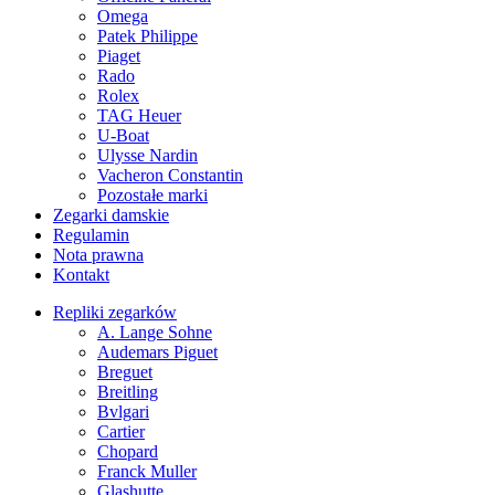
Omega
Patek Philippe
Piaget
Rado
Rolex
TAG Heuer
U-Boat
Ulysse Nardin
Vacheron Constantin
Pozostałe marki
Zegarki damskie
Regulamin
Nota prawna
Kontakt
Repliki zegarków
A. Lange Sohne
Audemars Piguet
Breguet
Breitling
Bvlgari
Cartier
Chopard
Franck Muller
Glashutte