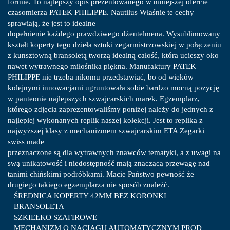
formie. To najlepszy opis prezentowanego w niniejszej ofercie
czasomierza PATEK PHILIPPE. Nautilus Właśnie te cechy
sprawiają, że jest to idealne
dopełnienie każdego prawdziwego dżentelmena. Wysublimowany
kształt koperty tego dzieła sztuki zegarmistrzowskiej w połączeniu
z kunsztowną bransoletą tworzą idealną całość, która ucieszy oko
nawet wytrawnego miłośnika piękna. Manufaktury PATEK
PHILIPPE nie trzeba nikomu przedstawiać, bo od wieków
kolejnymi innowacjami ugruntowała sobie bardzo mocną pozycję
w panteonie najlepszych szwajcarskich marek. Egzemplarz,
którego zdjęcia zaprezentowaliśmy poniżej należy do jednych z
najlepiej wykonanych replik naszej kolekcji. Jest to replika z
najwyższej klasy z mechanizmem szwajcarskim ETA Zegarki
swiss made
przeznaczone są dla wytrawnych znawców tematyki, a z uwagi na
swą unikatowość i niedostępność mają znaczącą przewagę nad
tanimi chińskimi podróbkami. Macie Państwo pewność że
drugiego takiego egzemplarza nie sposób znaleźć.
ŚREDNICA KOPERTY 42MM BEZ KORONKI
BRANSOLETA
SZKIEŁKO SZAFIROWE
MECHANIZM O NACIĄGU AUTOMATYCZNYM PROD