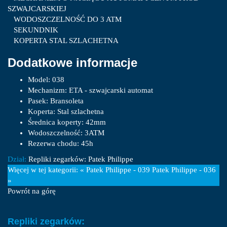
SZWAJCARSKIEJ
WODOSZCZELNOŚĆ DO 3 ATM
SEKUNDNIK
KOPERTA STAL SZLACHETNA
Dodatkowe informacje
Model:
038
Mechanizm:
ETA - szwajcarski automat
Pasek:
Bransoleta
Koperta:
Stal szlachetna
Średnica koperty:
42mm
Wodoszczelność:
3ATM
Rezerwa chodu:
45h
Dział:
Repliki zegarków: Patek Philippe
Więcej w tej kategorii:
« Patek Philippe - 039
Patek Philippe - 036
»
Powrót na górę
Repliki zegarków: