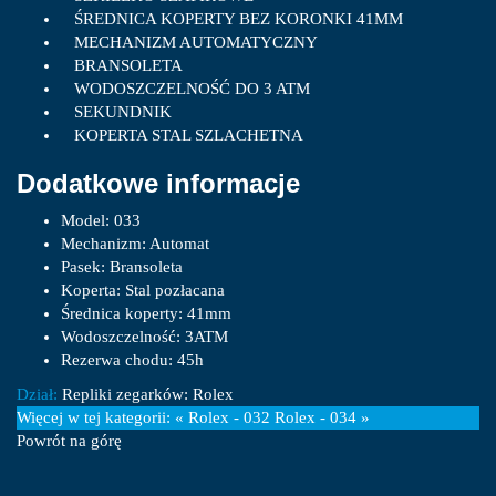
ŚREDNICA KOPERTY BEZ KORONKI 41MM
MECHANIZM AUTOMATYCZNY
BRANSOLETA
WODOSZCZELNOŚĆ DO 3 ATM
SEKUNDNIK
KOPERTA STAL SZLACHETNA
Dodatkowe informacje
Model:
033
Mechanizm:
Automat
Pasek:
Bransoleta
Koperta:
Stal pozłacana
Średnica koperty:
41mm
Wodoszczelność:
3ATM
Rezerwa chodu:
45h
Dział:
Repliki zegarków: Rolex
Więcej w tej kategorii:
« Rolex - 032
Rolex - 034 »
Powrót na górę