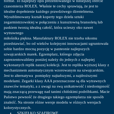
formie. To najlepszy opis prezentowanego w niniejszej ofercie
czasomierza ROLEX. Właśnie te cechy sprawiają, że jest to
idealne dopełnienie każdego prawdziwego dżentelmena.
Wysublimowany kształt koperty tego dzieła sztuki
zegarmistrzowskiej w połączeniu z kunsztowną bransoletą lub
paskiem tworzą idealną całość, która ucieszy oko nawet
wytrawnego
miłośnika piękna. Manufaktury ROLEX nie trzeba nikomu
przedstawiać, bo od wieków kolejnymi innowacjami ugruntowała
sobie bardzo mocną pozycję w panteonie najlepszych
szwajcarskich marek. Egzemplarz, którego zdjęcia
zaprezentowaliśmy poniżej należy do jednych z najlepiej
wykonanych replik naszej kolekcji. Jest to replika wyższej klasy z
mechanizmem automatycznym wzorowanym na szwajcarskim.
Jest to alternatywa pomiędzy najtańszymi, a najdroższymi
modelami. Zegarki klasy AAA przeznaczone są dla wytrawnych
znawców tematyki, a z uwagi na swą unikatowość i niedostępność
mają znaczącą przewagę nad tanimi chińskimi podróbkami. Macie
Państwo pewność że drugiego takiego egzemplarza nie sposób
znaleźć. Na stronie różne wersje modelu w różnych wersjach
kolorystycznych.
SZKIEŁKO SZAFIROWE