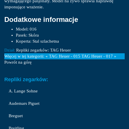
wymagającego pasjonaty. Model na żywo sprawia naprawdę
imponujące wrażenie.
Dodatkowe informacje
Model:
016
Pasek:
Skóra
Koperta:
Stal szlachetna
Dział:
Repliki zegarków: TAG Heuer
Więcej w tej kategorii:
« TAG Heuer - 015
TAG Heuer - 017 »
Powrót na górę
Repliki zegarków:
A. Lange Sohne
Audemars Piguet
Breguet
Breitling